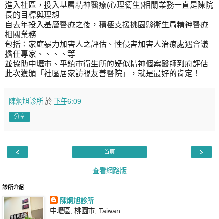
進入社區，投入基層精神醫療(心理衛生)相關業務一直是陳院
長的目標與理想
自去年投入基層醫療之後，積極支援桃園縣衛生局精神醫療
相關業務
包括：家庭暴力加害人之評估、性侵害加害人治療處遇會議
擔任專家、、、、等
並協助中壢市、平鎮市衛生所的疑似精神個案醫師到府評估
此次獲頒「社區居家訪視友善醫院」，就是最好的肯定！
陳炯旭診所
於
下午6:09
分享
‹
›
首頁
查看網路版
診所介紹
陳炯旭診所
中壢區, 桃園市, Taiwan