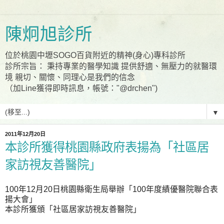
陳炯旭診所
位於桃園中壢SOGO百貨附近的精神(身心)專科診所
診所宗旨： 秉持專業的醫學知識 提供舒適、無壓力的就醫環
境 親切、關懷、同理心是我們的信念
（加Line獲得即時訊息，帳號："@drchen")
▼
2011年12月20日
本診所獲得桃園縣政府表揚為「社區居
家訪視友善醫院」
100年12月20日桃園縣衛生局舉辦「100年度績優醫院聯合表
揚大會」
本診所獲頒「社區居家訪視友善醫院」