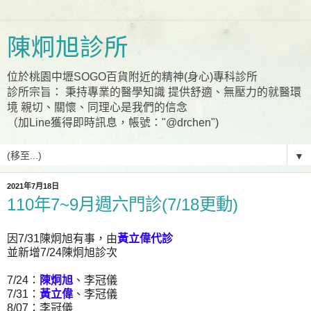
陳炯旭診所
位於桃園中壢SOGO百貨附近的精神(身心)專科診所
診所宗旨： 秉持專業的醫學知識 提供舒適、無壓力的就醫環
境 親切、關懷、同理心是我們的信念
（加Line獲得即時訊息，帳號："@drchen")
▼
2021年7月18日
110年7~9月週六門診(7/18更動)
因7/31陳炯旭有事，由
黃立偉代診
並新增7/24陳炯旭診次
7/24：
陳炯旭
、李冠儀
7/31：
黃立偉
、李冠儀
8/07：李冠儀