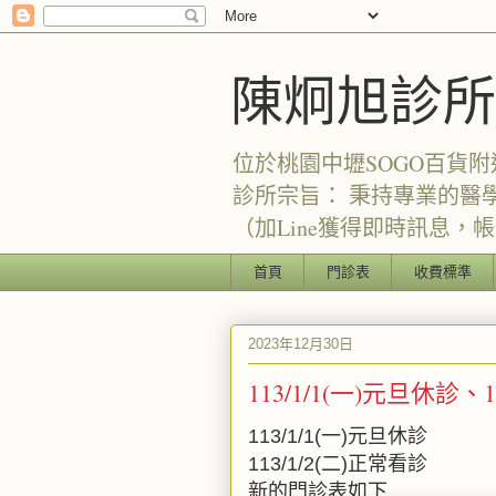
陳炯旭診所
位於桃園中壢SOGO百貨附
診所宗旨： 秉持專業的醫
（加Line獲得即時訊息，帳號：
首頁
門診表
收費標準
2023年12月30日
113/1/1(一)元旦休診、
113/1/1(一)元旦休診
113/1/2(二)正常看診
新的門診表如下