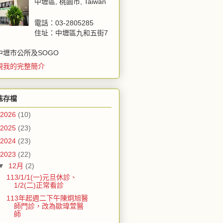
中壢區, 桃園市, Taiwan
電話：03-2805285
住址：中壢區九和五街7
中壢市公所及SOGO
視我的完整簡介
誌存檔
2026
(10)
2025
(23)
2024
(23)
2023
(22)
▼
12月
(2)
113/1/1(一)元旦休診、
1/2(二)正常看診
113年起週二下午陳炯旭醫
師門診，改為歐瑋萱醫
師