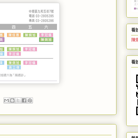
看
陳
看