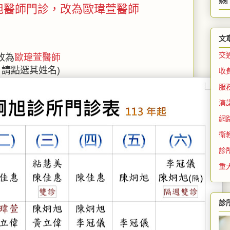
熱
炯旭醫師門診，改為歐瑋萱醫師
文
交
改為
歐瑋萱醫師
，請點選其姓名)
收
服
演
網
衛
診
重
診