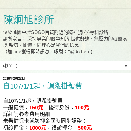
陳炯旭診所
位於桃園中壢SOGO百貨附近的精神(身心)專科診所
診所宗旨： 秉持專業的醫學知識 提供舒適、無壓力的就醫環
境 親切、關懷、同理心是我們的信念
（加Line獲得即時訊息，帳號："@drchen")
▼
2018年2月22日
自107/1/1起，調漲掛號費
自107/1/1起，調漲掛號費
一般健保：
150元
，優待身份：
100元
詳細請參考費用明細
未帶健保卡就診押金屆時同步調整：
初診押金：
1000元
，複診押金：
500元