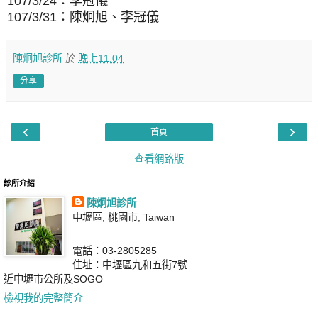
107/3/24：李冠儀
107/3/31：陳炯旭、李冠儀
陳炯旭診所
於
晚上11:04
分享
‹
›
首頁
查看網路版
診所介紹
陳炯旭診所
中壢區, 桃園市, Taiwan
電話：03-2805285
住址：中壢區九和五街7號
近中壢市公所及SOGO
檢視我的完整簡介