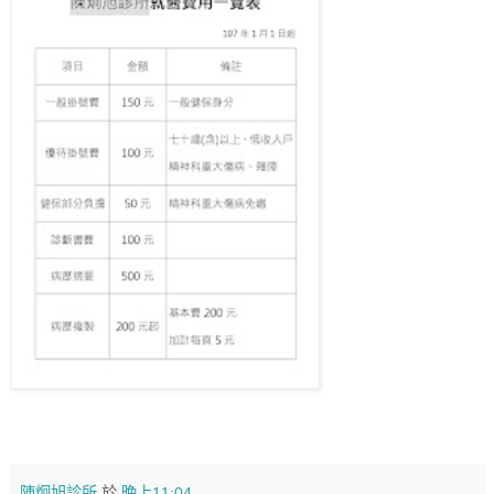
陳炯旭診所
於
晚上11:04