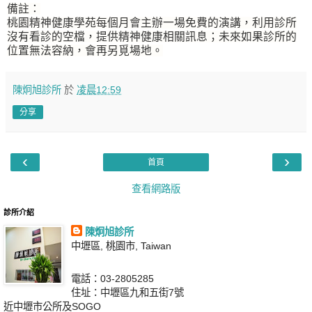
備註：
桃園精神健康學苑每個月會主辦一場免費的演講，利用診所
沒有看診的空檔，提供精神健康相關訊息；未來如果診所的
位置無法容納，會再另覓場地。
陳炯旭診所
於
凌晨12:59
分享
‹
›
首頁
查看網路版
診所介紹
陳炯旭診所
中壢區, 桃園市, Taiwan
電話：03-2805285
住址：中壢區九和五街7號
近中壢市公所及SOGO