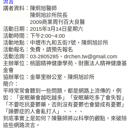
流言
講者資料：陳炯旭醫師
陳炯旭診所院長
2009商業周刊百大良醫
活動日期：2015年3月14日星期六
活動時間：下午2:00~4:00
活動地點：中壢市九和五街7號，陳炯旭診所
活動報名：免費，請預先報名
活動洽詢：03-2805285、drchen.tw@gmail.com
主辦單位：桃園精神健康學苑、財團法人精神健康基
金會
協辦單位：金華里辦公室、陳炯旭診所
簡介：
平時常常會聽到一些問題，都是網路上流傳的，例
如：「安眠藥會越吃越多」「安眠藥吃多了會失智」
「不要吃抗憂鬱藥，否則沒有憂鬱也會變成有憂鬱」
「躁鬱症的人會亂打人」、、、、
到底事實上是如何？陳醫師將以科學的觀點，來破除
這些網路流言。