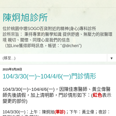
陳炯旭診所
位於桃園中壢SOGO百貨附近的精神(身心)專科診所
診所宗旨： 秉持專業的醫學知識 提供舒適、無壓力的就醫環
境 親切、關懷、同理心是我們的信念
（加Line獲得即時訊息，帳號："@drchen")
▼
2015年3月28日
104/3/30(一)~104/4/6(一)門診情形
104/3/30(一)~104/4/6(一)，因陳佳惠醫師、黃立偉醫
師先後請假，加上清明節，門診情形如下：(
紅色
表示
變更的部份)
104/3/30(一)：上午：陳炯旭
(單診)
；下午：黃立偉；夜診：