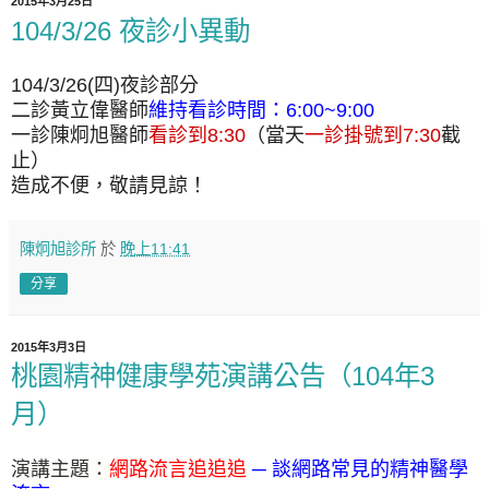
2015年3月25日
104/3/26 夜診小異動
104/3/26(四)夜診部分
二診黃立偉醫師
維持看診時間：6:00~9:00
一診陳炯旭醫師
看診到8:30
（當天
一診掛號到7:30
截
止）
造成不便，敬請見諒！
陳炯旭診所
於
晚上11:41
分享
2015年3月3日
桃園精神健康學苑演講公告（104年3
月）
演講主題：
網路流言追追追
─
談網路常見的精神醫學