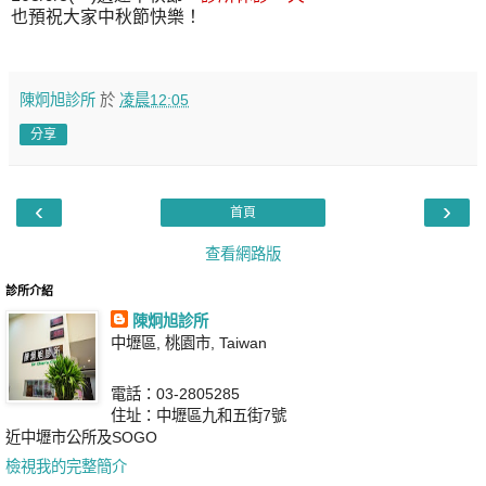
也預祝大家中秋節快樂！
陳炯旭診所
於
凌晨12:05
分享
‹
›
首頁
查看網路版
診所介紹
陳炯旭診所
中壢區, 桃園市, Taiwan
電話：03-2805285
住址：中壢區九和五街7號
近中壢市公所及SOGO
檢視我的完整簡介