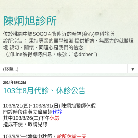
陳炯旭診所
位於桃園中壢SOGO百貨附近的精神(身心)專科診所
診所宗旨： 秉持專業的醫學知識 提供舒適、無壓力的就醫環
境 親切、關懷、同理心是我們的信念
（加Line獲得即時訊息，帳號："@drchen")
▼
2014年8月12日
103年8月代診、休診公告
103/8/21(四)~103/8/31(日) 陳炯旭醫師休假
門診時段由黃立偉醫師
代診
其中103/8/26(二)下午
休診
造成不便，敬請見諒
103/9/8(一)適逢中秋節，
診所休診一天