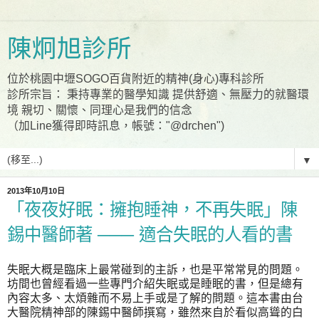
陳炯旭診所
位於桃園中壢SOGO百貨附近的精神(身心)專科診所
診所宗旨： 秉持專業的醫學知識 提供舒適、無壓力的就醫環
境 親切、關懷、同理心是我們的信念
（加Line獲得即時訊息，帳號："@drchen")
▼
2013年10月10日
「夜夜好眠：擁抱睡神，不再失眠」陳
錫中醫師著 ─── 適合失眠的人看的書
失眠大概是臨床上最常碰到的主訴，也是平常常見的問題。
坊間也曾經看過一些專門介紹失眠或是睡眠的書，但是總有
內容太多、太煩雜而不易上手或是了解的問題。這本書由台
大醫院精神部的陳錫中醫師撰寫，雖然來自於看似高聳的白