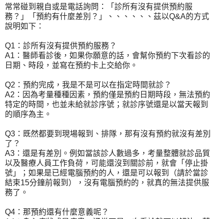
常常碰到親自或是電話詢問：「診所有沒有提供預約服
務？」「預約有什麼差別？」、、、、、、茲以Q&A的方式
說明如下：
Q1：診所有沒有提供預約服務？
A1：醫師看診後，如果你願意的話，會幫你預約下次看診的
日期、時段，並寫在預約卡上交給你。
Q2：預約完成，我是不是可以在指定時間就診？
A2：因為考量種種因素，預約僅是預約日期時段，無法預約
特定的時間，也並未給就診序號；就診序號還是以當天報到
的順序為主。
Q3：既然都要到現場報到、排隊，那有沒有預約就沒有差別
了？
A3：還是有差別。例如當該診人數過多，考量整體就診品質
以及醫療人員工作負荷，可能還沒到關診前，就會「停止掛
號」；如果是已經電腦預約的人，還是可以報到（請於當診
結束15分鐘前報到），沒有電腦預約的，就真的無法提供服
務了。
Q4：那預約還有什麼意義呢？