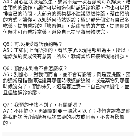
A4：身心症狀或是疾患，通常不是一次看診就可以解決，藉
由預約的動作，讓你可以知道何時該返診追蹤，你也可以預
排自己的時間。大部分的藥物都不建議驟然停藥，藉由預約
的方式，讓你可以知道何時該返診；極少部分個案有自己多
吃藥、提前看診的『壞習慣』，藉由預約的方式，提醒你到
何時才可再看診拿藥，避免自己提早將藥物吃完。
Q5：可以接受電話預約嗎？
A5：正如同上面所提的，看診序號以現場報到為主，所以，
電話預約變成沒有意義，所以，就請當診直接到現場掛號。
Q6：預約未到會不會怎麼樣？
A6：別擔心，對我們而言，並不會有影響；倒是要提醒，預
約通常是指醫師建議再那個時候返診追蹤，或是藥物到那個
時候沒有了，預約未到，還是要注意一下自己病情變化，並
且儘速返診追蹤。
Q7：我預約卡找不到了，有關係嗎？
A7：不用擔心，再跟醫師要一張就可以了；我們會認為是你
將我們診所介紹給有就診需要的朋友或同事，不會有影響
的。