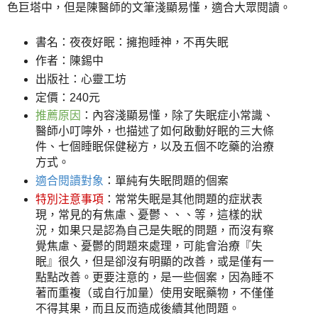
色巨塔中，但是陳醫師的文筆淺顯易懂，適合大眾閱讀。
書名：夜夜好眠：擁抱睡神，不再失眠
作者：陳錫中
出版社：心靈工坊
定價：240元
推薦原因
：內容淺顯易懂，除了失眠症小常識、
醫師小叮嚀外，也描述了如何啟動好眠的三大條
件、七個睡眠保健秘方，以及五個不吃藥的治療
方式。
適合閱讀對象
：單純有失眠問題的個案
特別注意事項
：常常失眠是其他問題的症狀表
現，常見的有焦慮、憂鬱、、、等，這樣的狀
況，如果只是認為自己是失眠的問題，而沒有察
覺焦慮、憂鬱的問題來處理，可能會治療『失
眠』很久，但是卻沒有明顯的改善，或是僅有一
點點改善。更要注意的，是一些個案，因為睡不
著而重複（或自行加量）使用安眠藥物，不僅僅
不得其果，而且反而造成後續其他問題。