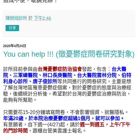
造成不便，敬請見諒！
陳炯旭診所
於
下午2:46
分享
2020年4月24日
You can help !!! (徵憂鬱症問卷研究對象)
診所目前參與由
台灣憂鬱症防治協會
發起，包含：
台大醫
院、三軍總醫院、林口長庚醫院、台大醫院雲林分院、伯特
利身心診所、唐子俊診所
等共同進行的問卷研究，主要是想
了解台灣地區罹患憂鬱症個案，對於憂鬱症的態度與治療經
驗，後續統計分析後，希望對於台灣的憂鬱症治療與防治，
能夠有所幫助。
只需要花15-20分鐘填寫問卷，不會影響個資、就醫隱私。
年滿20歲，於本院治療憂鬱症超過1個月，就可以參加。
有意願者，自下週一(4/27)起，請於
週一到週五，上午/下午
的門診時間
，跟櫃台管美雲護士報名。