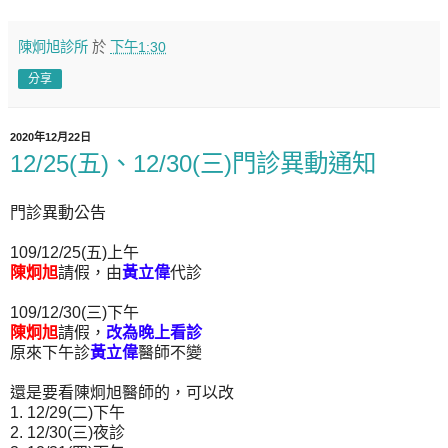
陳炯旭診所
於
下午1:30
分享
2020年12月22日
12/25(五)、12/30(三)門診異動通知
門診異動公告
109/12/25(五)上午
陳炯旭
請假，由
黃立偉
代診
109/12/30(三)下午
陳炯旭
請假，
改為晚上看診
原來下午診
黃立偉
醫師不變
還是要看陳炯旭醫師的，可以改
1. 12/29(二)下午
2. 12/30(三)夜診