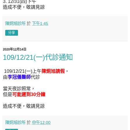
3. 12/31(四)下午
造成不便，敬請見諒
陳炯旭診所
於
下午1:45
分享
2020年12月14日
109/12/21(一)代診通知
109/12/21(一)上午
陳炯旭請假
，
由
李冠儀醫師
代診
當天夜診照常，
但是
可能遲到30分鐘
造成不便，敬請見諒
陳炯旭診所
於
中午12:00