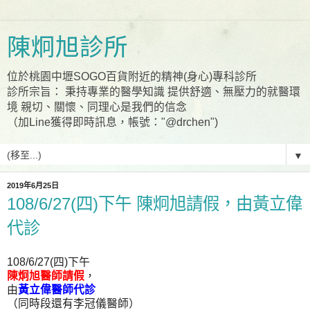
陳炯旭診所
位於桃園中壢SOGO百貨附近的精神(身心)專科診所
診所宗旨： 秉持專業的醫學知識 提供舒適、無壓力的就醫環
境 親切、關懷、同理心是我們的信念
（加Line獲得即時訊息，帳號："@drchen")
▼
2019年6月25日
108/6/27(四)下午 陳炯旭請假，由黃立偉
代診
108/6/27(四)下午
陳炯旭醫師請假
，
由
黃立偉醫師代診
（同時段還有李冠儀醫師）