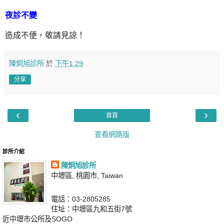
夜診不變
造成不便，敬請見諒！
陳炯旭診所
於
下午1:29
分享
‹
›
首頁
查看網路版
診所介紹
陳炯旭診所
中壢區, 桃園市, Taiwan
電話：03-2805285
住址：中壢區九和五街7號
近中壢市公所及SOGO