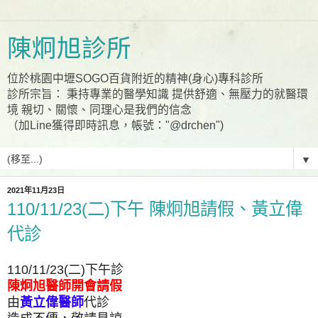
陳炯旭診所
位於桃園中壢SOGO百貨附近的精神(身心)專科診所
診所宗旨： 秉持專業的醫學知識 提供舒適、無壓力的就醫環
境 親切、關懷、同理心是我們的信念
（加Line獲得即時訊息，帳號："@drchen")
▼
2021年11月23日
110/11/23(二)下午 陳炯旭請假、黃立偉
代診
110/11/23(二)下午診
陳炯旭醫師開會請假
由
黃立偉醫師
代診