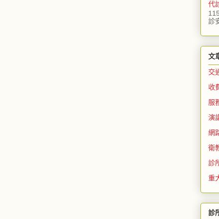
代
11
診
文
交
收
服
演
網
衛
診
重
診