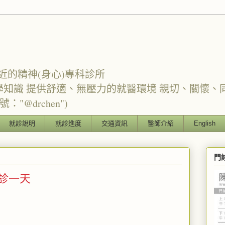
近的精神(身心)專科診所
學知識 提供舒適、無壓力的就醫環境 親切、關懷、
"@drchen")
就診說明
就診進度
交通資訊
醫師介紹
English
門
所休診一天