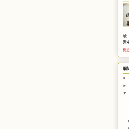
號
近
檢
網
►
►
▼