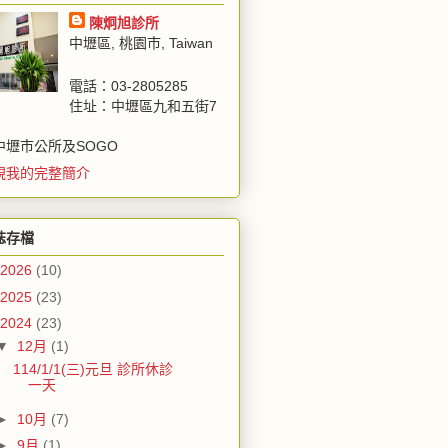
陳炯旭診所
中壢區, 桃園市, Taiwan
電話：03-2805285
住址：中壢區九和五街7
中壢市公所及SOGO
視我的完整簡介
誌存檔
2026
(10)
2025
(23)
2024
(23)
▼
12月
(1)
114/1/1(三)元旦 診所休診
一天
►
10月
(7)
►
9月
(1)