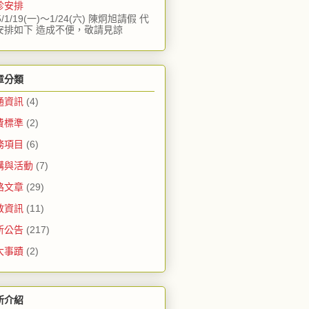
診安排
5/1/19(一)～1/24(六) 陳炯旭請假 代
安排如下 造成不便，敬請見諒
章分類
通資訊
(4)
費標準
(2)
務項目
(6)
講與活動
(7)
路文章
(29)
教資訊
(11)
所公告
(217)
大事蹟
(2)
所介紹