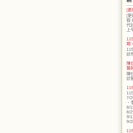
熱
[更
[更
假 
代
上
11
期
11
診
陳
醫
陳
診
1
11
7/
、
8/
8/
9/
9/2
11