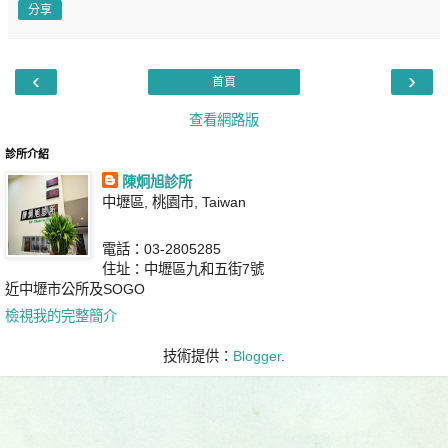
分享
‹
›
首頁
查看網路版
診所介紹
陳炯旭診所
中壢區, 桃園市, Taiwan
電話：03-2805285
住址：中壢區九和五街7號
近中壢市公所及SOGO
檢視我的完整簡介
技術提供：
Blogger
.