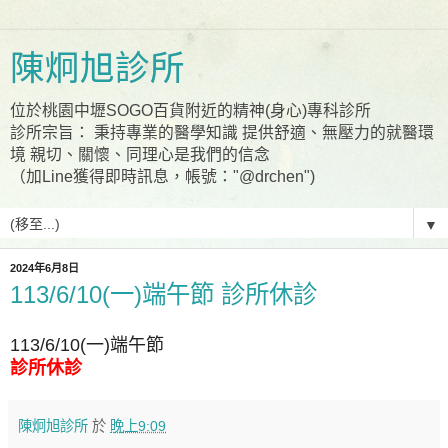
陳炯旭診所
位於桃園中壢SOGO百貨附近的精神(身心)專科診所
診所宗旨： 秉持專業的醫學知識 提供舒適、無壓力的就醫環
境 親切、關懷、同理心是我們的信念
（加Line獲得即時訊息，帳號："@drchen")
▼
2024年6月8日
113/6/10(一)端午節 診所休診
113/6/10(一)端午節
診所休診
陳炯旭診所
於
晚上9:09