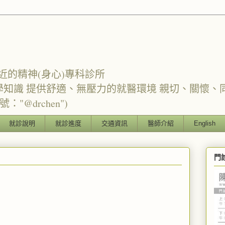
近的精神(身心)專科診所
學知識 提供舒適、無壓力的就醫環境 親切、關懷、
"@drchen")
就診說明
就診進度
交通資訊
醫師介紹
English
門