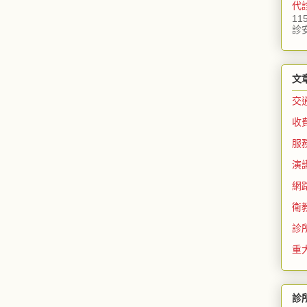
代
11
診
文
交
收
服
演
網
衛
診
重
診