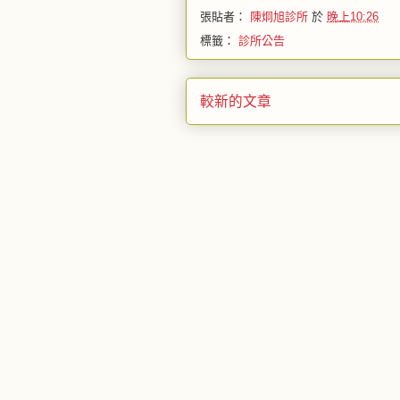
張貼者：
陳炯旭診所
於
晚上10:26
標籤：
診所公告
較新的文章