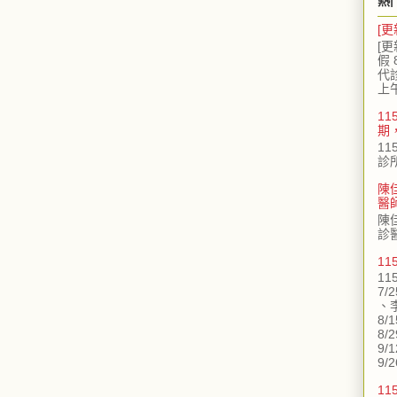
熱
[更
[更
假 
代
上
11
期
11
診
陳
醫
陳
診
1
11
7/
、
8/
8/
9/
9/2
11