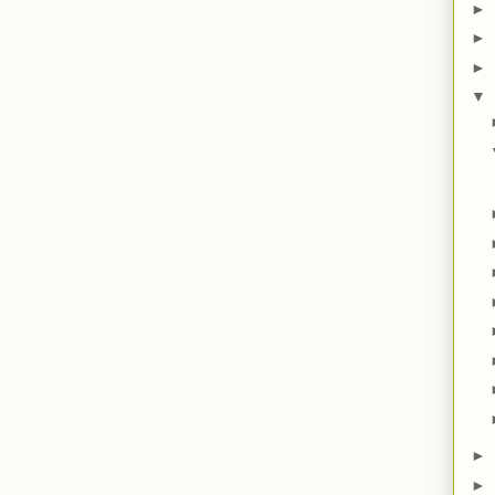
►
►
►
▼
►
►