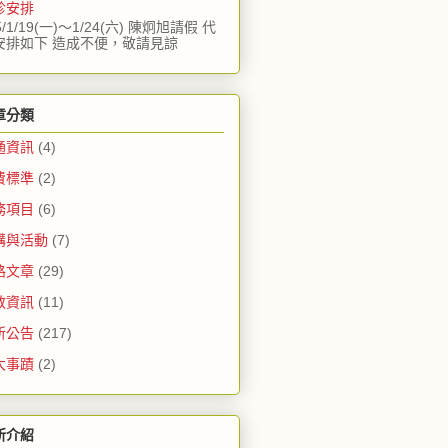
診安排
5/1/19(一)～1/24(六) 陳炯旭請假 代
安排如下 造成不便，敬請見諒
章分類
通資訊
(4)
費標準
(2)
務項目
(6)
講與活動
(7)
路文章
(29)
教資訊
(11)
所公告
(217)
大事蹟
(2)
所介紹