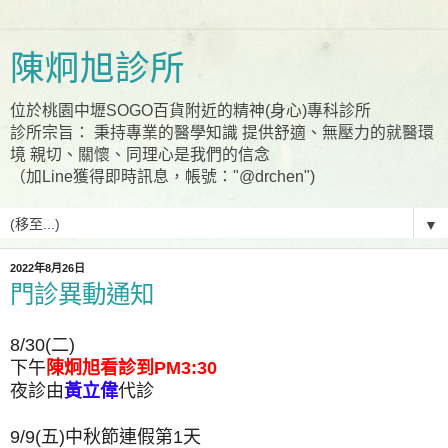
陳炯旭診所
位於桃園中壢SOGO百貨附近的精神(身心)專科診所
診所宗旨： 秉持專業的醫學知識 提供舒適、無壓力的就醫環
境 親切、關懷、同理心是我們的信念
（加Line獲得即時訊息，帳號："@drchen")
▼
2022年8月26日
門診異動通知
8/30(二)
下午
陳炯旭看診到PM3:30
夜診由
黃立偉
代診
9/9(五)中秋節連假第1天