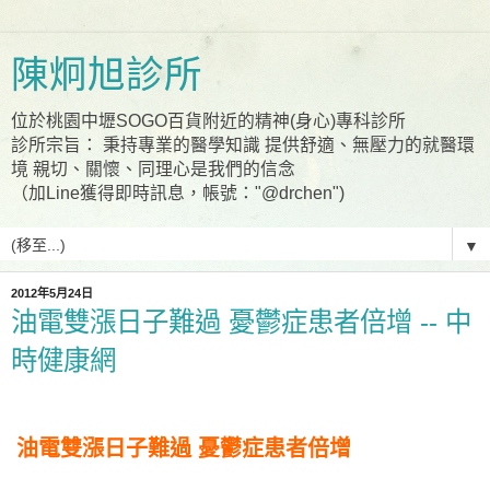
陳炯旭診所
位於桃園中壢SOGO百貨附近的精神(身心)專科診所
診所宗旨： 秉持專業的醫學知識 提供舒適、無壓力的就醫環
境 親切、關懷、同理心是我們的信念
（加Line獲得即時訊息，帳號："@drchen")
▼
2012年5月24日
油電雙漲日子難過 憂鬱症患者倍增 -- 中
時健康網
油電雙漲日子難過 憂鬱症患者倍增