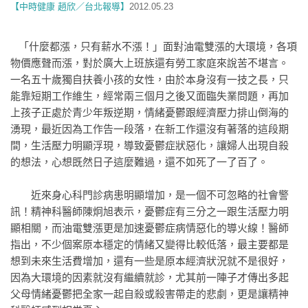
【中時健康 趙欣／台北報導】
2012.05.23
「什麼都漲，只有薪水不漲！」面對油電雙漲的大環境，各項
物價應聲而漲，對於廣大上班族還有勞工家庭來說苦不堪言。
一名五十歲獨自扶養小孩的女性，由於本身沒有一技之長，只
能靠短期工作維生，經常兩三個月之後又面臨失業問題，再加
上孩子正處於青少年叛逆期，情緒憂鬱跟經濟壓力排山倒海的
湧現，最近因為工作告一段落，在新工作還沒有著落的這段期
間，生活壓力明顯浮現，導致憂鬱症狀惡化，讓婦人出現自殺
的想法，心想既然日子這麼難過，還不如死了一了百了。
近來身心科門診病患明顯增加，是一個不可忽略的社會警
訊！精神科醫師陳炯旭表示，憂鬱症有三分之一跟生活壓力明
顯相關，而油電雙漲更是加速憂鬱症病情惡化的導火線！醫師
指出，不少個案原本穩定的情緒又變得比較低落，最主要都是
想到未來生活費增加，還有一些是原本經濟狀況就不是很好，
因為大環境的因素就沒有繼續就診，尤其前一陣子才傳出多起
父母情緒憂鬱把全家一起自殺或殺害帶走的悲劇，更是讓精神