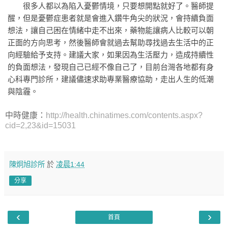
很多人都以為陷入憂鬱情境，只要想開點就好了。醫師提
醒，但是憂鬱症患者就是會進入鑽牛角尖的狀況，會持續負面
想法，讓自己困在情緒中走不出來，藥物能讓病人比較可以朝
正面的方向思考，然後醫師會就過去幫助尋找過去生活中的正
向經驗給予支持。建議大家，如果因為生活壓力，造成持續性
的負面想法，發現自己已經不像自己了，目前台灣各地都有身
心科專門診所，建議儘速求助專業醫療協助，走出人生的低潮
與陰霾。
中時健康：
http://health.chinatimes.com/contents.aspx?
cid=2,23&id=15031
陳炯旭診所
於
凌晨1:44
分享
‹
›
首頁