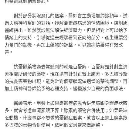
科醫師感到相當憂心。
對於部分狀況惡化的個案，醫師會主動增加約診頻率，透
過與精神科醫師的對話，抒解憂鬱症病患的情緒困境，陳炯旭
醫師指出，雖然就診無法解決經濟壓力，但是相對上可以給予
情緒上的支持，引導從過去經驗看到正向的部分，產生繼續努
力奮鬥的動機，再加上藥物的調整，可以讓病情獲得有效改
善。
抗憂鬱藥物過去常聽到的就是百憂解，百憂解是針對血清
素相關所研發的藥物，現在還有針對正腎上腺素、多巴胺等新
的抗憂鬱藥物出現，能夠針對個案狀況做適當的藥物調整，再
加上精神科醫師給予的心裡支持，慢慢減少自殺的負面想法。
醫師表示，用藥上如果憂鬱症病患合併焦慮跟身體症狀較
多，就會考慮血清素跟正腎上腺素的藥物合併使用；如果是缺
乏動機、什麼事都不想做的憂鬱症個案，就會以正腎上腺素跟
多巴胺的藥物合併使用，依照個案適當來做調整。