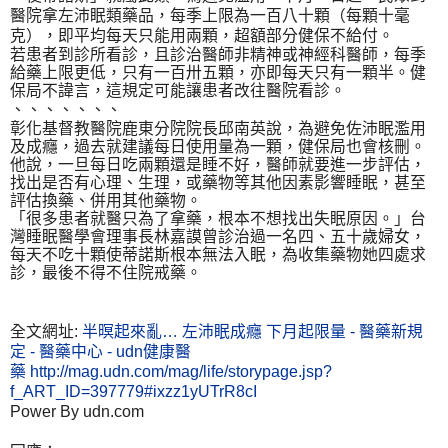
醫院拿左沛眠類藥品，每季上限為一百八十顆（每顆十毫
克），即平均每天只能用兩顆，超額部分健保不給付。
若患者到診所看診，且診治醫師非精神或神經科醫師，每季
給藥上限更低，只有一百卅五顆，亦即每天只有一顆半。健
保局不諱言，這規定可能讓患者改往醫院看診。
、、、、、、、
彰化基督教醫院鹿東分院院長邱南英說，為避免佐沛眠濫用
及成癮，過去就建議每日使用量為一顆，健保局也會核刪。
他說，一旦每日吃兩顆還是睡不好，醫師就要進一步評估，
找出是否有心理、生理，或藥物等其他因素影響睡眠，甚至
評估換藥、併用其他藥物。
「很多患者就醫只為了拿藥，根本不想找出失眠原因。」台
灣睡眠醫學會理事長林嘉謨曾診治過一名四、五十歲婦女，
每天不吃十顆使蒂諾斯根本無法入眠，為收集藥物她四處求
診，最後不得不住院戒藥。
全文網址:
半暝起來亂… 左沛眠成癮 下月起限量 - 醫藥新規
定 - 醫藥中心 - udn健康醫
藥
http://mag.udn.com/mag/life/storypage.jsp?
f_ART_ID=397779#ixzz1yUTrR8cI
Power By udn.com