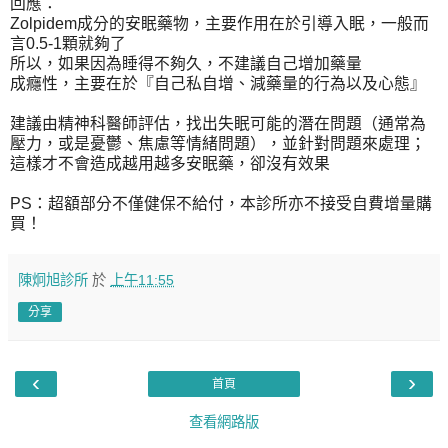
回應：
Zolpidem成分的安眠藥物，主要作用在於引導入眠，一般而
言0.5-1顆就夠了
所以，如果因為睡得不夠久，不建議自己增加藥量
成癮性，主要在於『自己私自增、減藥量的行為以及心態』
建議由精神科醫師評估，找出失眠可能的潛在問題（通常為
壓力，或是憂鬱、焦慮等情緒問題），並針對問題來處理；
這樣才不會造成越用越多安眠藥，卻沒有效果
PS：超額部分不僅健保不給付，本診所亦不接受自費增量購
買！
陳炯旭診所
於
上午11:55
分享
‹
›
首頁
查看網路版