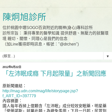
陳炯旭診所
位於桃園中壢SOGO百貨附近的精神(身心)專科診所
診所宗旨： 秉持專業的醫學知識 提供舒適、無壓力的就醫環
境 親切、關懷、同理心是我們的信念
（加Line獲得即時訊息，帳號："@drchen")
▼
2012年6月22日
「左沛眠成癮 下月起限量」之新聞回應
原新聞連結：
http://mag.udn.com/mag/life/storypage.jsp?
f_ART_ID=397779
內容摘要：
國人每年吞掉上億顆含「左沛眠」成分短效安眠藥，明星藥
「使蒂諾斯」就屬此類。為避免濫用，下月一日起，民眾到