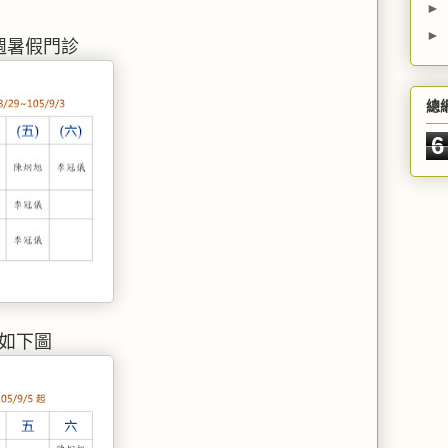
►
►
後一週暑假門診
總
6
如下圖