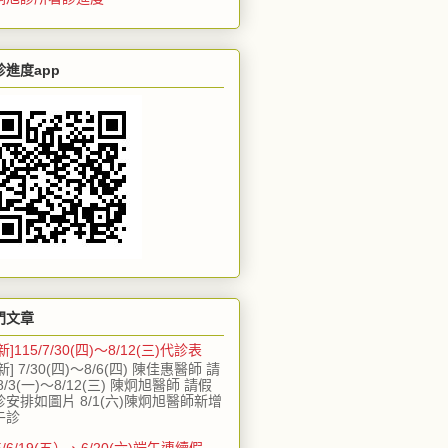
診進度app
門文章
新]115/7/30(四)～8/12(三)代診表
新] 7/30(四)～8/6(四) 陳佳惠醫師 請
8/3(一)～8/12(三) 陳炯旭醫師 請假
診安排如圖片 8/1(六)陳炯旭醫師新增
午診
5/6/19(五）、6/20(六)端午連續假