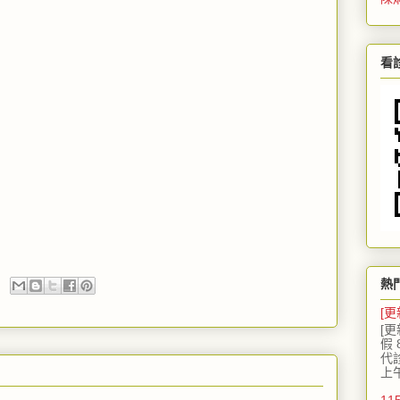
看
熱
[更
[更
假 
代
上
11