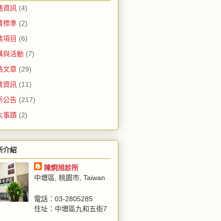
通資訊
(4)
費標準
(2)
務項目
(6)
講與活動
(7)
路文章
(29)
教資訊
(11)
所公告
(217)
大事蹟
(2)
所介紹
陳炯旭診所
中壢區, 桃園市, Taiwan
電話：03-2805285
住址：中壢區九和五街7