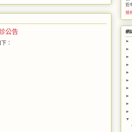
近
檢
門診公告
網
►
如下：
►
►
►
►
►
►
►
►
►
▼