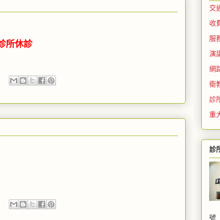
交
收
服
診所休診
演
網
衛
診
重
診
號