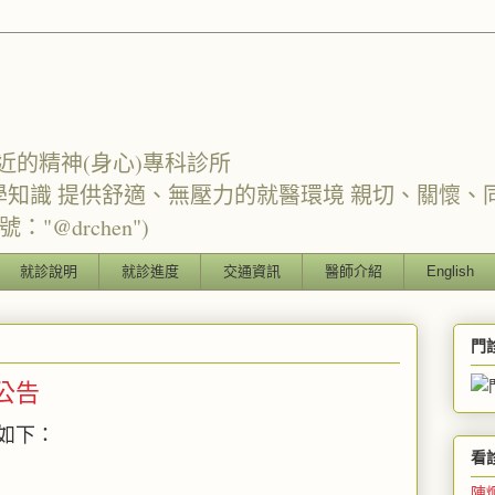
近的精神(身心)專科診所
學知識 提供舒適、無壓力的就醫環境 親切、關懷、
"@drchen")
就診說明
就診進度
交通資訊
醫師介紹
English
門
診公告
程如下：
看
陳