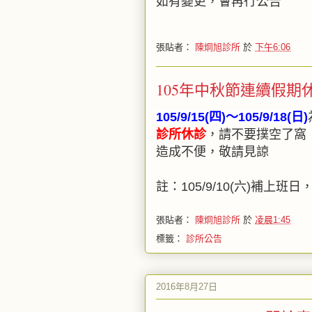
如有變更，會再行公告
張貼者：
陳炯旭診所
於
下午6:06
105年中秋節連續假期
105/9/15(四)～105/9/18(日)
診所休診
，請不要撲空了窩
造成不便，敬請見諒
註：105/9/10(六)補上
張貼者：
陳炯旭診所
於
凌晨1:45
標籤：
診所公告
2016年8月27日