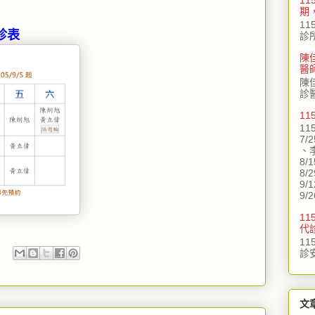
期
11
門診表
診
陳
醫
陳
診
1
11
7/
、
8/
8/
9/
9/2
11
代
11
診
文