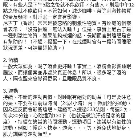
眠。有些人是下午5點之後就不能飲用，有些人，則是中午12
點之後就不能飲用。不管如何，減少咖啡、茶等刺激性物質
的量及頻率，對睡眠一定會有影響。
尼古丁（香煙）常常是被忽略的刺激性物質。有煙癮的個案
會表示：「沒有抽煙，無法入睡！」但是，事實上尼古丁是
一種刺激性物質，如果能夠戒煙的話，長期而言對睡眠是會
有幫助的！（不過，提醒一下，在戒煙時會有一段時間睡眠
狀況更差，可請醫師協助。）
2. 酒精
一般大眾認為，喝了酒會更好睡！事實上，酒精會影響睡眠
腦波，而讓個案並非處於真正休息！所以，很多喝了酒的
人，隔夜醒來會覺得更累，且睡眠品質不良。
3. 運動
持續、不斷的運動習慣，對睡眠有絕對的助益！可是要注意
的是，不要在睡前短時間（2或4小時）內，做劇烈的運動，
因為這反而會影響睡眠。建議可以遵循333法則，每週3次，
每次30分鐘，心跳達到130下（也就是微流汗或是喘的程
度），持續在適當的時間運動。運動項目，建議以有氧性的
運動，例如：慢跑、快走、游泳、、、等，避免伏地挺身、
肌力訓練等運動類型。