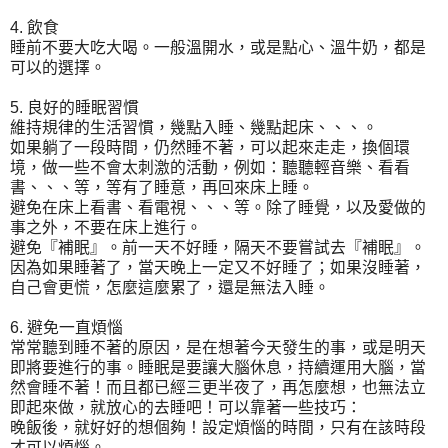
4. 飲食
睡前不要大吃大喝。一般溫開水，或是點心、溫牛奶，都是
可以的選擇。
5. 良好的睡眠習慣
維持規律的生活習慣，幾點入睡、幾點起床、、、。
如果躺了一段時間，仍然睡不著，可以起來走走，換個環
境，做一些不會太刺激的活動，例如：聽聽輕音樂、看看
書、、、等，等有了睡意，再回來床上睡。
避免在床上看書、看電視、、、等。除了睡覺，以及愛做的
事之外，不要在床上進行。
避免『補眠』。前一天不好睡，隔天不要嘗試去『補眠』。
因為如果睡著了，當天晚上一定又不好睡了；如果沒睡著，
自己會更慌，怎麼這麼累了，還是無法入睡。
6. 避免一直煩惱
常常聽到睡不著的原因，是在想著今天發生的事，或是明天
即將要進行的事。睡眠是要讓大腦休息，持續運用大腦，當
然會睡不著！而且都已經三更半夜了，再怎麼想，也無法立
即起來做，就放心的去睡吧！可以靠著一些技巧：
晚飯後，就好好的想個夠！設定煩惱的時間，只有在該時段
才可以煩惱。