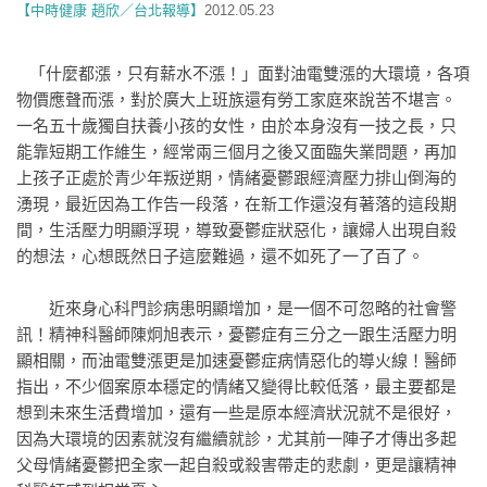
【中時健康 趙欣／台北報導】
2012.05.23
「什麼都漲，只有薪水不漲！」面對油電雙漲的大環境，各項
物價應聲而漲，對於廣大上班族還有勞工家庭來說苦不堪言。
一名五十歲獨自扶養小孩的女性，由於本身沒有一技之長，只
能靠短期工作維生，經常兩三個月之後又面臨失業問題，再加
上孩子正處於青少年叛逆期，情緒憂鬱跟經濟壓力排山倒海的
湧現，最近因為工作告一段落，在新工作還沒有著落的這段期
間，生活壓力明顯浮現，導致憂鬱症狀惡化，讓婦人出現自殺
的想法，心想既然日子這麼難過，還不如死了一了百了。
近來身心科門診病患明顯增加，是一個不可忽略的社會警
訊！精神科醫師陳炯旭表示，憂鬱症有三分之一跟生活壓力明
顯相關，而油電雙漲更是加速憂鬱症病情惡化的導火線！醫師
指出，不少個案原本穩定的情緒又變得比較低落，最主要都是
想到未來生活費增加，還有一些是原本經濟狀況就不是很好，
因為大環境的因素就沒有繼續就診，尤其前一陣子才傳出多起
父母情緒憂鬱把全家一起自殺或殺害帶走的悲劇，更是讓精神