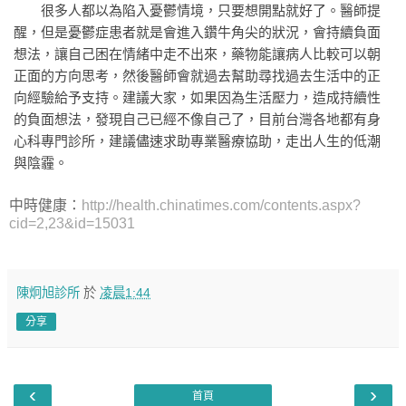
很多人都以為陷入憂鬱情境，只要想開點就好了。醫師提
醒，但是憂鬱症患者就是會進入鑽牛角尖的狀況，會持續負面
想法，讓自己困在情緒中走不出來，藥物能讓病人比較可以朝
正面的方向思考，然後醫師會就過去幫助尋找過去生活中的正
向經驗給予支持。建議大家，如果因為生活壓力，造成持續性
的負面想法，發現自己已經不像自己了，目前台灣各地都有身
心科專門診所，建議儘速求助專業醫療協助，走出人生的低潮
與陰霾。
中時健康：
http://health.chinatimes.com/contents.aspx?
cid=2,23&id=15031
陳炯旭診所
於
凌晨1:44
分享
‹
›
首頁