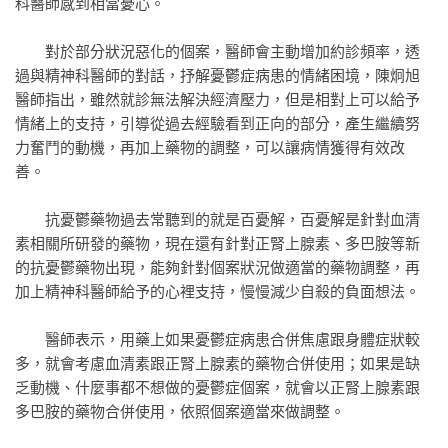
科醫師感到相當憂心。
對於部分狀況惡化的個案，醫師會主動增加約診頻率，透
過與精神科醫師的對話，抒解憂鬱症病患的情緒困境，陳炯旭
醫師指出，雖然就診無法解決經濟壓力，但是相對上可以給予
情緒上的支持，引導從過去經驗看到正向的部分，產生繼續努
力奮鬥的動機，再加上藥物的調整，可以讓病情獲得有效改
善。
抗憂鬱藥物過去常聽到的就是百憂解，百憂解是針對血清
素相關所研發的藥物，現在還有針對正腎上腺素、多巴胺等新
的抗憂鬱藥物出現，能夠針對個案狀況做適當的藥物調整，再
加上精神科醫師給予的心裡支持，慢慢減少自殺的負面想法。
醫師表示，用藥上如果憂鬱症病患合併焦慮跟身體症狀較
多，就會考慮血清素跟正腎上腺素的藥物合併使用；如果是缺
乏動機、什麼事都不想做的憂鬱症個案，就會以正腎上腺素跟
多巴胺的藥物合併使用，依照個案適當來做調整。