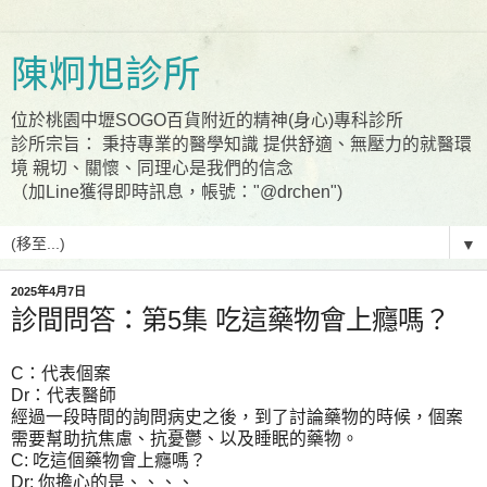
陳炯旭診所
位於桃園中壢SOGO百貨附近的精神(身心)專科診所
診所宗旨： 秉持專業的醫學知識 提供舒適、無壓力的就醫環
境 親切、關懷、同理心是我們的信念
（加Line獲得即時訊息，帳號："@drchen")
▼
2025年4月7日
診間問答：第5集 吃這藥物會上癮嗎？
C：代表個案
Dr：代表醫師
經過一段時間的詢問病史之後，到了討論藥物的時候，個案
需要幫助抗焦慮、抗憂鬱、以及睡眠的藥物。
C: 吃這個藥物會上癮嗎？
Dr: 你擔心的是、、、、