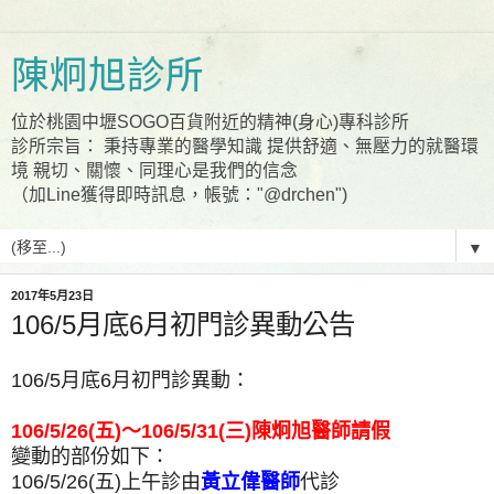
陳炯旭診所
位於桃園中壢SOGO百貨附近的精神(身心)專科診所
診所宗旨： 秉持專業的醫學知識 提供舒適、無壓力的就醫環
境 親切、關懷、同理心是我們的信念
（加Line獲得即時訊息，帳號："@drchen")
▼
2017年5月23日
106/5月底6月初門診異動公告
106/5月底6月初門診異動：
106/5/26(五)～106/5/31(三)陳炯旭醫師請假
變動的部份如下：
106/5/26(五)上午診由
黃立偉醫師
代診