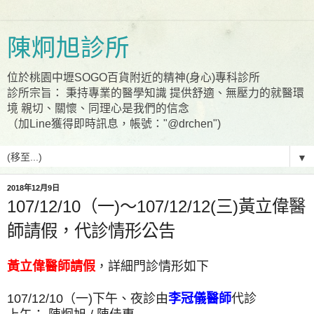
陳炯旭診所
位於桃園中壢SOGO百貨附近的精神(身心)專科診所
診所宗旨： 秉持專業的醫學知識 提供舒適、無壓力的就醫環
境 親切、關懷、同理心是我們的信念
（加Line獲得即時訊息，帳號："@drchen")
▼
2018年12月9日
107/12/10（一)～107/12/12(三)黃立偉醫
師請假，代診情形公告
黃立偉醫師請假
，詳細門診情形如下
107/12/10（一)下午、夜診由
李冠儀醫師
代診