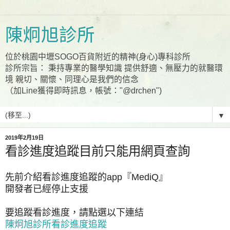
陳炯旭診所
位於桃園中壢SOGO百貨附近的精神(身心)專科診所
診所宗旨： 秉持專業的醫學知識 提供舒適、無壓力的就醫環
境 親切、關懷、同理心是我們的信念
（加Line獲得即時訊息，帳號："@drchen")
▼
2019年2月19日
看診進度追蹤目前只能用網頁查詢
先前介紹看診進度追蹤的app『MediQ』
開發者已經停止支援
要追蹤看診進度，請點選以下連結
陳炯旭診所看診進度追蹤