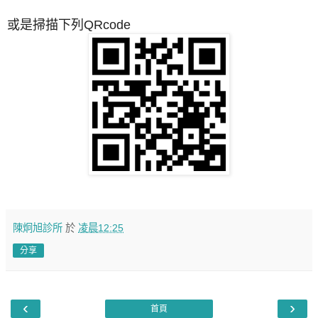
或是掃描下列QRcode
陳炯旭診所
於
凌晨12:25
分享
‹
›
首頁