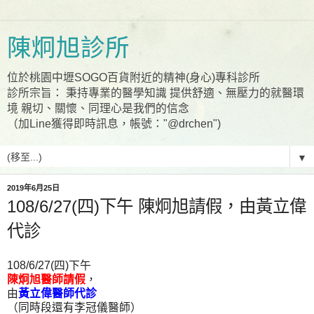
陳炯旭診所
位於桃園中壢SOGO百貨附近的精神(身心)專科診所
診所宗旨： 秉持專業的醫學知識 提供舒適、無壓力的就醫環
境 親切、關懷、同理心是我們的信念
（加Line獲得即時訊息，帳號："@drchen")
▼
2019年6月25日
108/6/27(四)下午 陳炯旭請假，由黃立偉
代診
108/6/27(四)下午
陳炯旭醫師請假
，
由
黃立偉醫師代診
（同時段還有李冠儀醫師）