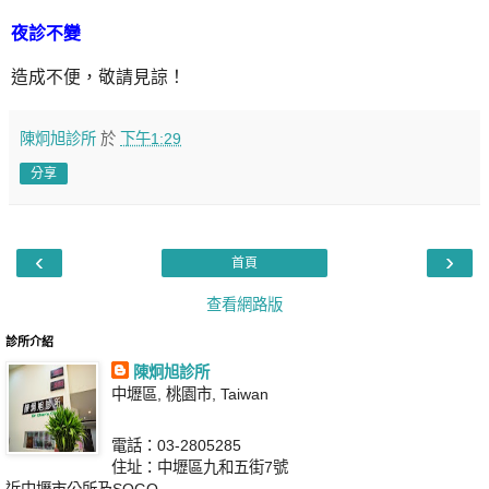
夜診不變
造成不便，敬請見諒！
陳炯旭診所
於
下午1:29
分享
‹
›
首頁
查看網路版
診所介紹
陳炯旭診所
中壢區, 桃園市, Taiwan
電話：03-2805285
住址：中壢區九和五街7號
近中壢市公所及SOGO