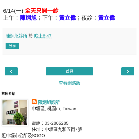
6/14(一)
全天只開一診
上午：
陳炯旭
；下午：
黃立偉
；夜診：
黃立偉
陳炯旭診所
於
晚上8:47
分享
‹
›
首頁
查看網路版
診所介紹
陳炯旭診所
中壢區, 桃園市, Taiwan
電話：03-2805285
住址：中壢區九和五街7號
近中壢市公所及SOGO