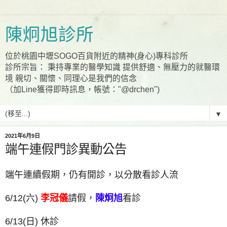
陳炯旭診所
位於桃園中壢SOGO百貨附近的精神(身心)專科診所
診所宗旨： 秉持專業的醫學知識 提供舒適、無壓力的就醫環
境 親切、關懷、同理心是我們的信念
（加Line獲得即時訊息，帳號："@drchen")
▼
2021年6月9日
端午連假門診異動公告
端午連續假期，仍有開診，以分散看診人流
6/12(六)
李冠儀
請假，
陳炯旭
看診
6/13(日) 休診