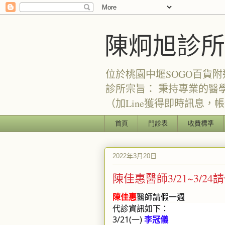
陳炯旭診所
位於桃園中壢SOGO百貨附
診所宗旨： 秉持專業的醫
（加Line獲得即時訊息，帳號：
首頁
門診表
收費標準
2022年3月20日
陳佳惠醫師3/21~3/24
陳佳惠
醫師請假一週
代診資訊如下：
3/21(一) 
李冠儀