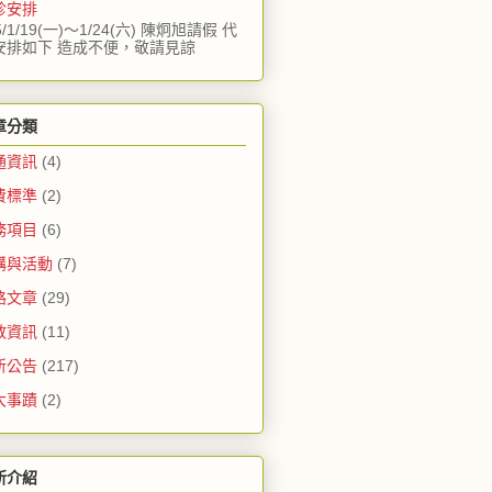
診安排
5/1/19(一)～1/24(六) 陳炯旭請假 代
安排如下 造成不便，敬請見諒
章分類
通資訊
(4)
費標準
(2)
務項目
(6)
講與活動
(7)
路文章
(29)
教資訊
(11)
所公告
(217)
大事蹟
(2)
所介紹