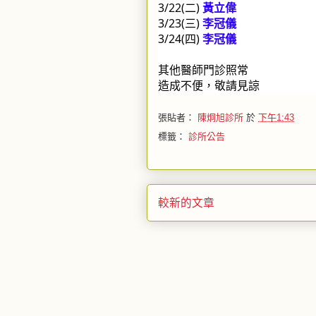
3/22(二) 
黃立偉
3/23(三) 
李冠儀
3/24(四) 
李冠儀
其他醫師門診照常
造成不便，敬請見諒
張貼者：
陳炯旭診所
於
下午1:43
標籤：
診所公告
較新的文章