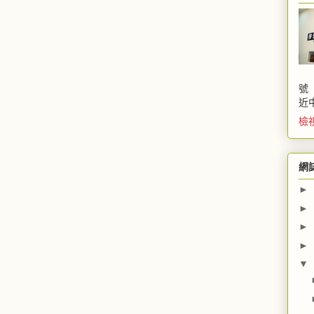
號
近
檢
網
►
►
►
►
▼