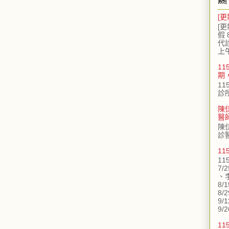
熱
[更
[更
假 
代
上
11
期
11
診
陳
醫
陳
診
1
11
7/
、
8/
8/
9/
9/2
11