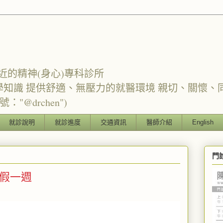
近的精神(身心)專科診所
學知識 提供舒適、無壓力的就醫環境 親切、關懷、
"@drchen")
就診說明
就診進度
交通資訊
醫師介紹
English
門
請假一週