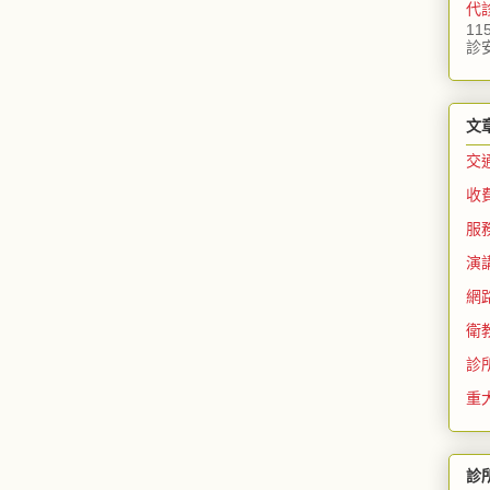
代
11
診
文
交
收
服
演
網
衛
診
重
診