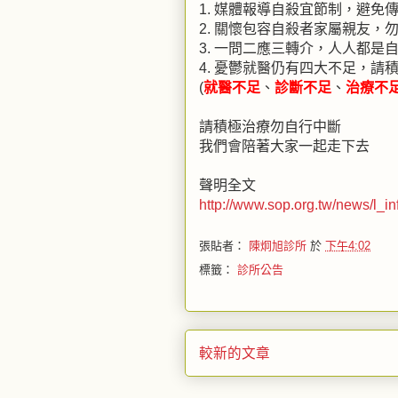
1. 媒體報導自殺宜節制，避免
2. 關懷包容自殺者家屬親友，
3. 一問二應三轉介，人人都是
4. 憂鬱就醫仍有四大不足，請
(
就醫不足
、
診斷不足
、
治療不
請積極治療勿自行中斷
我們會陪著大家一起走下去
聲明全文
http://www.sop.org.tw/news/l_in
張貼者：
陳炯旭診所
於
下午4:02
標籤：
診所公告
較新的文章