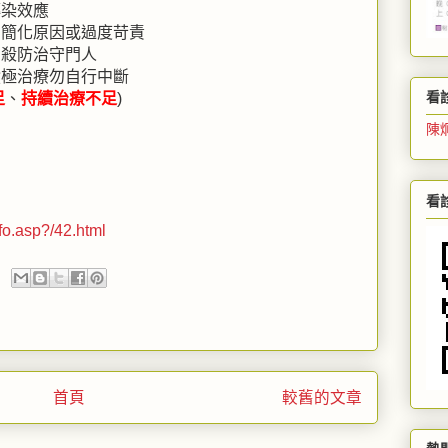
傳染效應
勿簡化原因或過度苛責
自殺防治守門人
積極治療勿自行中斷
看
足
、
持續治療不足
)
陳
看
fo.asp?/42.html
首頁
較舊的文章