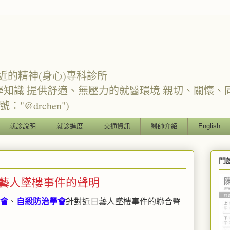
近的精神(身心)專科診所
學知識 提供舒適、無壓力的就醫環境 親切、關懷、
"@drchen")
就診說明
就診進度
交通資訊
醫師介紹
English
門
藝人墜樓事件的聲明
會
、
自殺防治學會
針對近日藝人墜樓事件的聯合聲