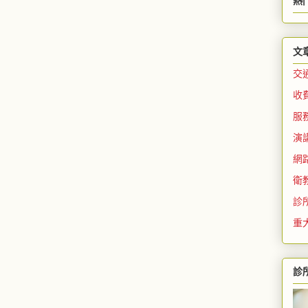
熱
文
交
收
服
演
網
衛
診
重
診