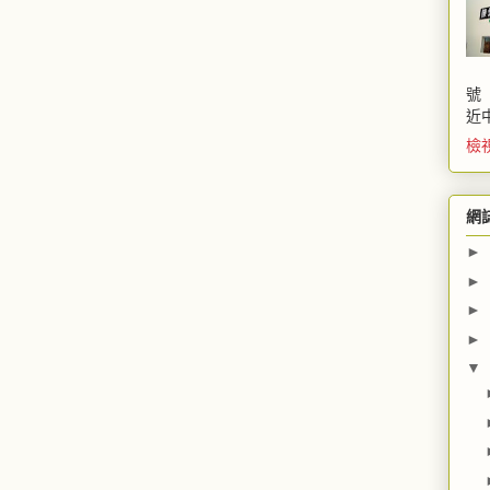
號
近
檢
網
►
►
►
►
▼