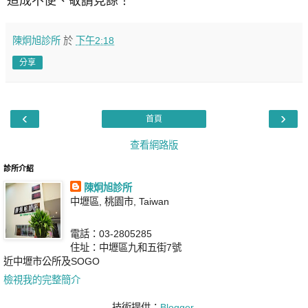
造成不便、敬請見諒！
陳炯旭診所
於
下午2:18
分享
‹
›
首頁
查看網路版
診所介紹
陳炯旭診所
中壢區, 桃園市, Taiwan
電話：03-2805285
住址：中壢區九和五街7號
近中壢市公所及SOGO
檢視我的完整簡介
技術提供：
Blogger
.