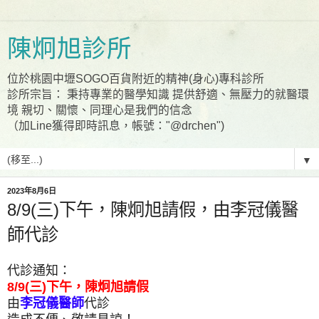
陳炯旭診所
位於桃園中壢SOGO百貨附近的精神(身心)專科診所
診所宗旨： 秉持專業的醫學知識 提供舒適、無壓力的就醫環
境 親切、關懷、同理心是我們的信念
（加Line獲得即時訊息，帳號："@drchen")
▼
2023年8月6日
8/9(三)下午，陳炯旭請假，由李冠儀醫
師代診
代診通知：
8/9(三)下午，陳炯旭請假
由
李冠儀醫師
代診