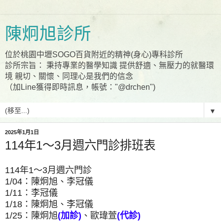
陳炯旭診所
位於桃園中壢SOGO百貨附近的精神(身心)專科診所
診所宗旨： 秉持專業的醫學知識 提供舒適、無壓力的就醫環
境 親切、關懷、同理心是我們的信念
（加Line獲得即時訊息，帳號："@drchen")
▼
2025年1月1日
114年1～3月週六門診排班表
114年1～3月週六門診
1/04：陳炯旭、李冠儀
1/11：李冠儀
1/18：陳炯旭、李冠儀
1/25：陳炯旭
(加診)
、歐瑋萱
(代診)