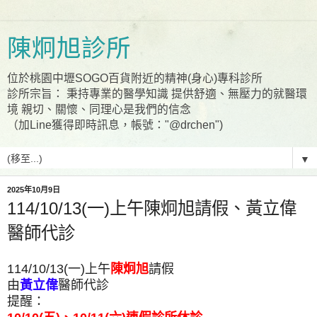
陳炯旭診所
位於桃園中壢SOGO百貨附近的精神(身心)專科診所
診所宗旨： 秉持專業的醫學知識 提供舒適、無壓力的就醫環
境 親切、關懷、同理心是我們的信念
（加Line獲得即時訊息，帳號："@drchen")
▼
2025年10月9日
114/10/13(一)上午陳炯旭請假、黃立偉
醫師代診
114/10/13(一)上午
陳炯旭
請假
由
黃立偉
醫師代診
提醒：