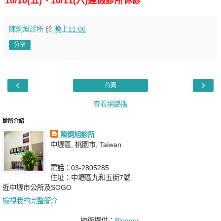
10/10(五)、10/11(六)連假診所休診
陳炯旭診所
於
晚上11:06
分享
‹
›
首頁
查看網路版
診所介紹
陳炯旭診所
中壢區, 桃園市, Taiwan
電話：03-2805285
住址：中壢區九和五街7號
近中壢市公所及SOGO
檢視我的完整簡介
技術提供：
Blogger
.