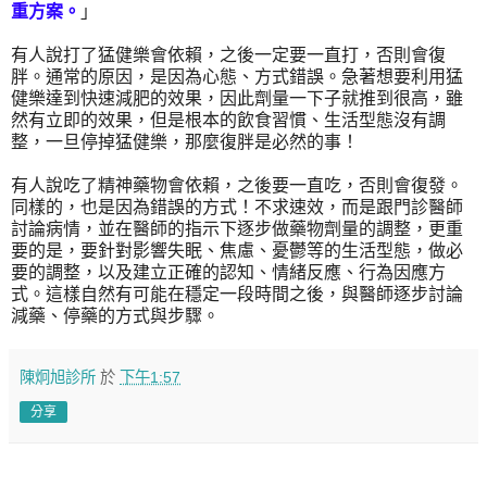
重方案。
」
有人說打了猛健樂會依賴，之後一定要一直打，否則會復
胖。通常的原因，是因為心態、方式錯誤。急著想要利用猛
健樂達到快速減肥的效果，因此劑量一下子就推到很高，雖
然有立即的效果，但是根本的飲食習慣、生活型態沒有調
整，一旦停掉猛健樂，那麼復胖是必然的事！
有人說吃了精神藥物會依賴，之後要一直吃，否則會復發。
同樣的，也是因為錯誤的方式！不求速效，而是跟門診醫師
討論病情，並在醫師的指示下逐步做藥物劑量的調整，更重
要的是，要針對影響失眠、焦慮、憂鬱等的生活型態，做必
要的調整，以及建立正確的認知、情緒反應、行為因應方
式。這樣自然有可能在穩定一段時間之後，與醫師逐步討論
減藥、停藥的方式與步驟。
陳炯旭診所
於
下午1:57
分享