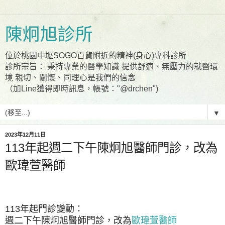
陳炯旭診所
位於桃園中壢SOGO百貨附近的精神(身心)專科診所
診所宗旨： 秉持專業的醫學知識 提供舒適、無壓力的就醫環
境 親切、關懷、同理心是我們的信念
（加Line獲得即時訊息，帳號："@drchen")
▼
2023年12月11日
113年起週二下午陳炯旭醫師門診，改為
歐瑋萱醫師
113年起門診變動：
週二下午陳炯旭醫師門診，改為
歐瑋萱醫師