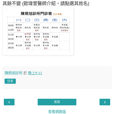
其餘不變 (歐瑋萱醫師介紹，請點選其姓名)
陳炯旭診所
於
晚上9:11
分享
‹
›
首頁
查看網路版