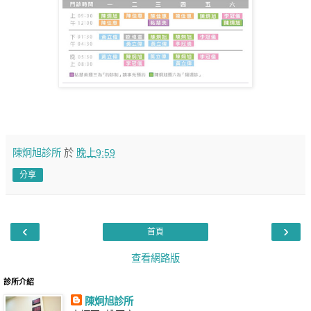
陳炯旭診所
於
晚上9:59
分享
‹
›
首頁
查看網路版
診所介紹
陳炯旭診所